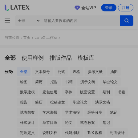
全站VIP
登录
注册
当前位置：
首页
>
LaTeX 工作室
>
使用样例
排版作品
模板库
全部
分类:
全部
文本符号
公式
表格
参考文献
插图
绘图
简历
报告
书籍
演示文稿
毕业论文
数学建模
宏包使用
字体
版面设置
期刊
书籍
报告
简历
投稿论文
毕业论文
演示文稿
试卷教案
学术海报
学术海报
经验分享
笔记
样式设计
章节目录
论文
试卷教案
笔记
定理定义
说明文档
代码排版
TeX 教程
封面设计