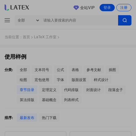
全站VIP
登录
注册
当前位置：
首页
>
LaTeX 工作室
>
使用样例
分类:
全部
文本符号
公式
表格
参考文献
插图
绘图
宏包使用
字体
版面设置
样式设计
章节目录
定理定义
代码排版
封面设计
段落盒子
算法排版
基础概念
列表样式
排序:
最新发布
热门下载