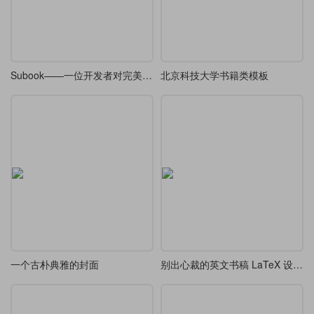
Subook——一位开发者对完美书籍排版的浪漫追寻
北京科技大学书籍类模板
一个古朴典雅的封面
别出心裁的英文书稿 LaTeX 设计 模版