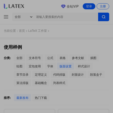
全站VIP
登录
注册
当前位置：
首页
>
LaTeX 工作室
>
使用样例
分类:
全部
文本符号
公式
表格
参考文献
插图
绘图
宏包使用
字体
版面设置
样式设计
章节目录
定理定义
代码排版
封面设计
段落盒子
算法排版
基础概念
列表样式
排序:
最新发布
热门下载