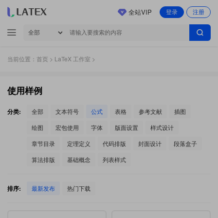
全站VIP
登录
注册
当前位置：
首页
>
LaTeX 工作室
>
使用样例
分类:
全部
文本符号
公式
表格
参考文献
插图
绘图
宏包使用
字体
版面设置
样式设计
章节目录
定理定义
代码排版
封面设计
段落盒子
算法排版
基础概念
列表样式
排序:
最新发布
热门下载