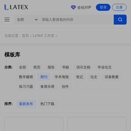
全站VIP
登录
注册
当前位置：
首页
>
LaTeX 工作室
>
模板库
分类:
全部
简历
报告
书籍
演示文稿
毕业论文
数学建模
期刊
学术海报
笔记
论文
试卷教案
练习习题
食谱乐谱
信件
排序:
最新发布
热门下载