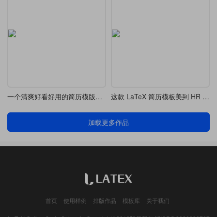
一个清爽好看好用的简历模版样式 - 支持带照片
这款 LaTeX 简历模板美到 HR 一眼直夸
加载更多作品
首页
使用样例
排版作品
模板库
关于我们