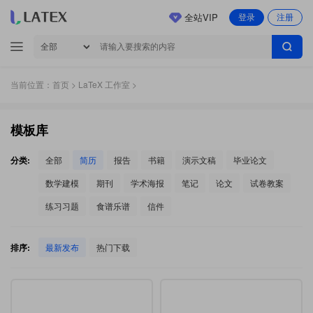
全站VIP
登录
注册
当前位置：
首页
>
LaTeX 工作室
>
模板库
分类:
全部
简历
报告
书籍
演示文稿
毕业论文
数学建模
期刊
学术海报
笔记
论文
试卷教案
练习习题
食谱乐谱
信件
排序:
最新发布
热门下载