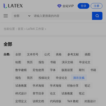
全站VIP
登录
注册
当前位置：
首页
>
LaTeX 工作室
>
全部
分类:
全部
文本符号
公式
表格
参考文献
插图
绘图
简历
报告
书籍
演示文稿
毕业论文
数学建模
宏包使用
字体
版面设置
期刊
书籍
报告
简历
投稿论文
毕业论文
演示文稿
试卷教案
学术海报
学术海报
经验分享
笔记
样式设计
章节目录
论文
试卷教案
笔记
定理定义
说明文档
代码排版
TeX 教程
封面设计