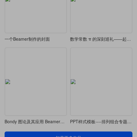
一个Beamer制作的封面
数学常数 π 的深刻巡礼——起源、演化、等式与轶事
Bondy 图论及其应用 Beamer排版练习
PPT样式模板----排列组合专题复习