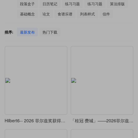
段落盒子
日历笔记
练习习题
练习习题
算法排版
基础概念
论文
食谱乐谱
列表样式
信件
排序:
最新发布
热门下载
Hilbert6-- 2026 菲尔兹奖获得者邓煜学术报告的 beamer （复刻 ）
「桂冠·费城」——2026菲尔兹奖Beamer主题