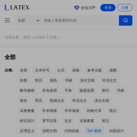
全站VIP
登录
注册
当前位置：
首页
>
LaTeX 工作室
>
全部
分类:
全部
文本符号
公式
表格
参考文献
插图
绘图
简历
报告
书籍
演示文稿
毕业论文
数学建模
宏包使用
字体
版面设置
期刊
书籍
报告
简历
投稿论文
毕业论文
演示文稿
试卷教案
学术海报
学术海报
经验分享
笔记
样式设计
章节目录
论文
试卷教案
笔记
定理定义
说明文档
代码排版
TeX 教程
封面设计