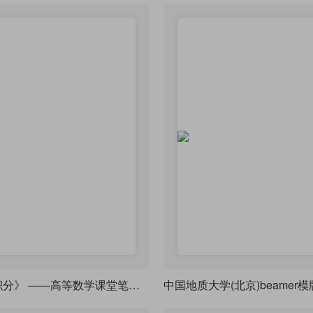
《锦色微积分》 ——高等数学课堂笔记·炫彩版
中国地质大学(北京)beamer模