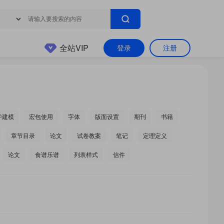
全站VIP
登录
注册
学建模
宏包使用
字体
版面设置
期刊
书籍
章节目录
论文
试卷教案
笔记
定理定义
论文
食谱乐谱
列表样式
信件