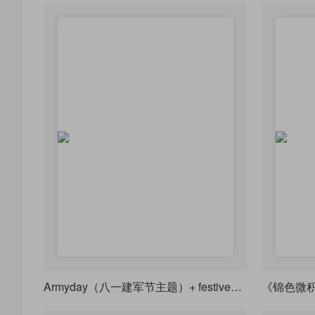
Armyday（八一建军节主题）+ festive（喜庆装饰风格）+ redgold（红金配色体系）