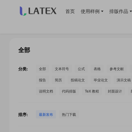
首页
使用样例
排版作品
当前位置：
首页
>
LaTeX 工作室
>
全部
分类:
全部
文本符号
公式
表格
参考文献
报告
简历
投稿论文
毕业论文
演示文稿
说明文档
代码排版
TeX 教程
封面设计
排序:
最新发布
热门下载