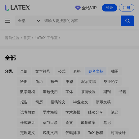
全站VIP
登录
注册
当前位置：
首页
>
LaTeX 工作室
>
全部
分类:
全部
文本符号
公式
表格
参考文献
插图
绘图
简历
报告
书籍
演示文稿
毕业论文
数学建模
宏包使用
字体
版面设置
期刊
书籍
报告
简历
投稿论文
毕业论文
演示文稿
试卷教案
学术海报
学术海报
经验分享
笔记
样式设计
章节目录
论文
试卷教案
笔记
定理定义
说明文档
代码排版
TeX 教程
封面设计