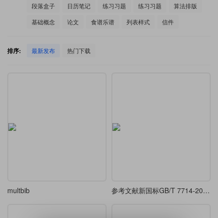
段落盒子
日历笔记
练习习题
练习习题
算法排版
基础概念
论文
食谱乐谱
列表样式
信件
排序:
最新发布
热门下载
multbib
参考文献新国标GB/T 7714-2025的biblatx实现及其测试与反馈