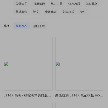
段落盒子
日历笔记
练习习题
练习习题
算法排版
基础概念
论文
食谱乐谱
列表样式
信件
排序:
最新发布
热门下载
LaTeX 高考 / 模拟考精美排版模板
颜值拉满 LaTeX 笔记模板 modernclassnotes，7 种主题随心切换