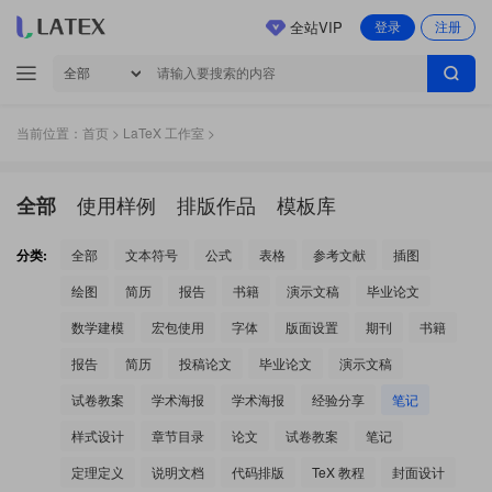
全站VIP
登录
注册
当前位置：
首页
>
LaTeX 工作室
>
使用样例
排版作品
模板库
全部
分类:
全部
文本符号
公式
表格
参考文献
插图
绘图
简历
报告
书籍
演示文稿
毕业论文
数学建模
宏包使用
字体
版面设置
期刊
书籍
报告
简历
投稿论文
毕业论文
演示文稿
试卷教案
学术海报
学术海报
经验分享
笔记
样式设计
章节目录
论文
试卷教案
笔记
定理定义
说明文档
代码排版
TeX 教程
封面设计