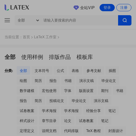
全站VIP
登录
注册
当前位置：
首页
>
LaTeX 工作室
>
使用样例
排版作品
模板库
全部
分类:
全部
文本符号
公式
表格
参考文献
插图
绘图
简历
报告
书籍
演示文稿
毕业论文
数学建模
宏包使用
字体
版面设置
期刊
书籍
报告
简历
投稿论文
毕业论文
演示文稿
试卷教案
学术海报
学术海报
经验分享
笔记
样式设计
章节目录
论文
试卷教案
笔记
定理定义
说明文档
代码排版
TeX 教程
封面设计