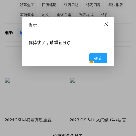
段落盒子
日历笔记
练习习题
练习习题
算法排版
基础概念
论文
食谱乐谱
列表样式
信件
提示
排序:
最新发布
热门下载
你掉线了，请重新登录
确定
2024CSP-J初赛真题重置
2023 CSP-J1 入门级 C++语言试题
没有更多作品了