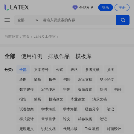
全站VIP
登录
注册
当前位置：
首页
>
LaTeX 工作室
>
使用样例
排版作品
模板库
全部
分类:
全部
文本符号
公式
表格
参考文献
插图
绘图
简历
报告
书籍
演示文稿
毕业论文
数学建模
宏包使用
字体
版面设置
期刊
书籍
报告
简历
投稿论文
毕业论文
演示文稿
试卷教案
学术海报
学术海报
经验分享
笔记
样式设计
章节目录
论文
试卷教案
笔记
定理定义
说明文档
代码排版
TeX 教程
封面设计