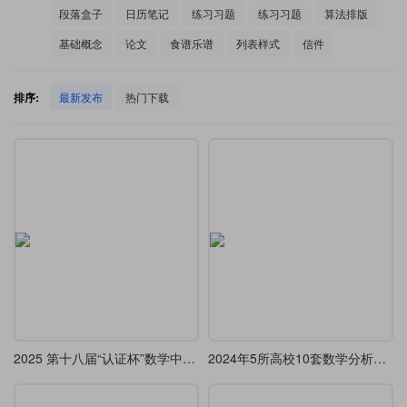
段落盒子
日历笔记
练习习题
练习习题
算法排版
基础概念
论文
食谱乐谱
列表样式
信件
排序:
最新发布
热门下载
2025 第十八届“认证杯”数学中国数学建模网络挑战赛 LaTeX
2024年5所高校10套数学分析与高等代数考研真题（第三期）