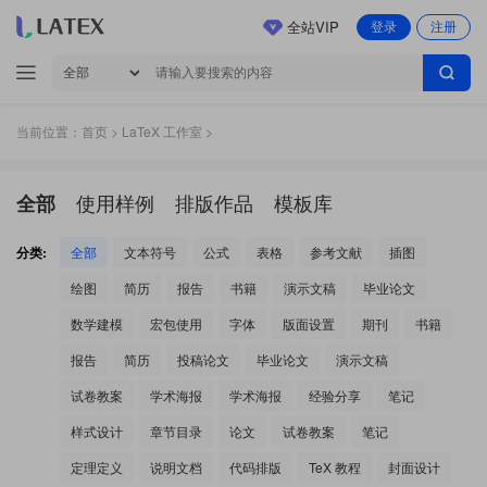
全站VIP
登录
注册
当前位置：
首页
>
LaTeX 工作室
>
使用样例
排版作品
模板库
全部
分类:
全部
文本符号
公式
表格
参考文献
插图
绘图
简历
报告
书籍
演示文稿
毕业论文
数学建模
宏包使用
字体
版面设置
期刊
书籍
报告
简历
投稿论文
毕业论文
演示文稿
试卷教案
学术海报
学术海报
经验分享
笔记
样式设计
章节目录
论文
试卷教案
笔记
定理定义
说明文档
代码排版
TeX 教程
封面设计