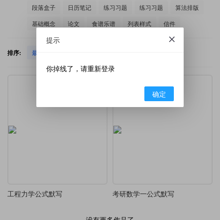
段落盒子
日历笔记
练习习题
练习习题
算法排版
基础概念
论文
食谱乐谱
列表样式
信件
提示
排序:
最新发布
热门下载
你掉线了，请重新登录
确定
工程力学公式默写
考研数学一公式默写
没有更多作品了