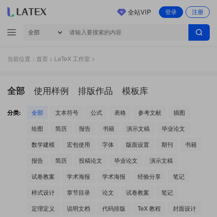
全站VIP
登录
注册
当前位置：
首页
>
LaTeX 工作室
>
使用样例
排版作品
模板库
全部
分类:
全部
文本符号
公式
表格
参考文献
插图
绘图
简历
报告
书籍
演示文稿
毕业论文
数学建模
宏包使用
字体
版面设置
期刊
书籍
报告
简历
投稿论文
毕业论文
演示文稿
试卷教案
学术海报
学术海报
经验分享
笔记
样式设计
章节目录
论文
试卷教案
笔记
定理定义
说明文档
代码排版
TeX 教程
封面设计