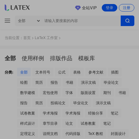
全站VIP
登录
注册
当前位置：
首页
>
LaTeX 工作室
>
使用样例
排版作品
模板库
全部
分类:
全部
文本符号
公式
表格
参考文献
插图
绘图
简历
报告
书籍
演示文稿
毕业论文
数学建模
宏包使用
字体
版面设置
期刊
书籍
报告
简历
投稿论文
毕业论文
演示文稿
试卷教案
学术海报
学术海报
经验分享
笔记
样式设计
章节目录
论文
试卷教案
笔记
定理定义
说明文档
代码排版
TeX 教程
封面设计