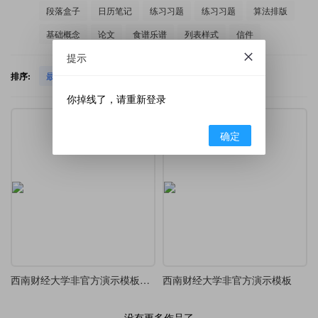
段落盒子
日历笔记
练习习题
练习习题
算法排版
基础概念
论文
食谱乐谱
列表样式
信件
提示
排序:
最新发布
热门下载
你掉线了，请重新登录
确定
西南财经大学非官方演示模板（Type 2）
西南财经大学非官方演示模板
没有更多作品了