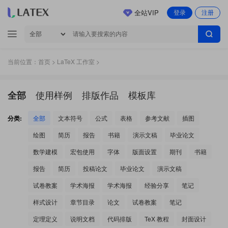
全站VIP
登录
注册
当前位置：
首页
>
LaTeX 工作室
>
使用样例
排版作品
模板库
全部
分类:
全部
文本符号
公式
表格
参考文献
插图
绘图
简历
报告
书籍
演示文稿
毕业论文
数学建模
宏包使用
字体
版面设置
期刊
书籍
报告
简历
投稿论文
毕业论文
演示文稿
试卷教案
学术海报
学术海报
经验分享
笔记
样式设计
章节目录
论文
试卷教案
笔记
定理定义
说明文档
代码排版
TeX 教程
封面设计