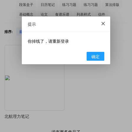
段落盒子
日历笔记
练习习题
练习习题
算法排版
基础概念
论文
食谱乐谱
列表样式
信件
提示
排序:
最新发布
热门下载
你掉线了，请重新登录
确定
北航理力笔记
没有更多作品了