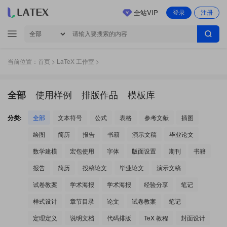
全站VIP
登录
注册
当前位置：
首页
>
LaTeX 工作室
>
使用样例
排版作品
模板库
全部
分类:
全部
文本符号
公式
表格
参考文献
插图
绘图
简历
报告
书籍
演示文稿
毕业论文
数学建模
宏包使用
字体
版面设置
期刊
书籍
报告
简历
投稿论文
毕业论文
演示文稿
试卷教案
学术海报
学术海报
经验分享
笔记
样式设计
章节目录
论文
试卷教案
笔记
定理定义
说明文档
代码排版
TeX 教程
封面设计