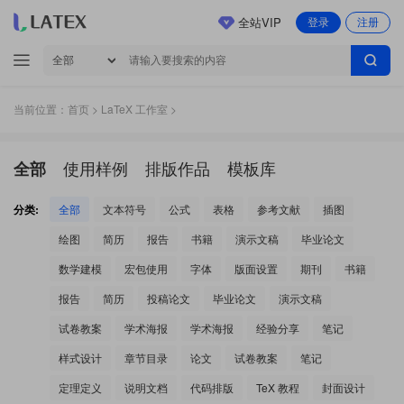
全站VIP
登录
注册
当前位置：
首页
>
LaTeX 工作室
>
使用样例
排版作品
模板库
全部
分类:
全部
文本符号
公式
表格
参考文献
插图
绘图
简历
报告
书籍
演示文稿
毕业论文
数学建模
宏包使用
字体
版面设置
期刊
书籍
报告
简历
投稿论文
毕业论文
演示文稿
试卷教案
学术海报
学术海报
经验分享
笔记
样式设计
章节目录
论文
试卷教案
笔记
定理定义
说明文档
代码排版
TeX 教程
封面设计