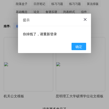
段落盒子
日历笔记
练习习题
练习习题
算法排版
基础概念
论文
食谱乐谱
列表样式
信件
提示
排序:
最新发布
热门下载
你掉线了，请重新登录
确定
机关公文模板
昆明理工大学硕博学位论文模板
没有更多作品了