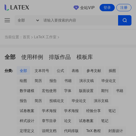
全站VIP
登录
注册
当前位置：
首页
>
LaTeX 工作室
>
使用样例
排版作品
模板库
全部
分类:
全部
文本符号
公式
表格
参考文献
插图
绘图
简历
报告
书籍
演示文稿
毕业论文
数学建模
宏包使用
字体
版面设置
期刊
书籍
报告
简历
投稿论文
毕业论文
演示文稿
试卷教案
学术海报
学术海报
经验分享
笔记
样式设计
章节目录
论文
试卷教案
笔记
定理定义
说明文档
代码排版
TeX 教程
封面设计