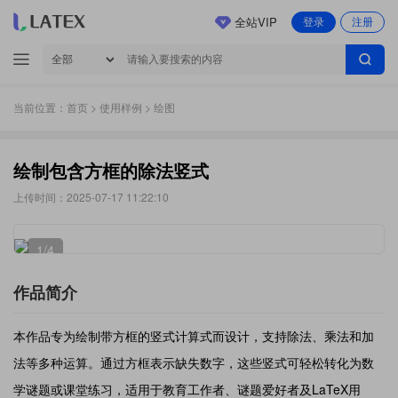
全站VIP
登录
注册
当前位置：
首页
>
使用样例
> 绘图
绘制包含方框的除法竖式
上传时间：2025-07-17 11:22:10
1
/4
作品简介
本作品专为绘制带方框的竖式计算式而设计，支持除法、乘法和加
法等多种运算。通过方框表示缺失数字，这些竖式可轻松转化为数
学谜题或课堂练习，适用于教育工作者、谜题爱好者及LaTeX用