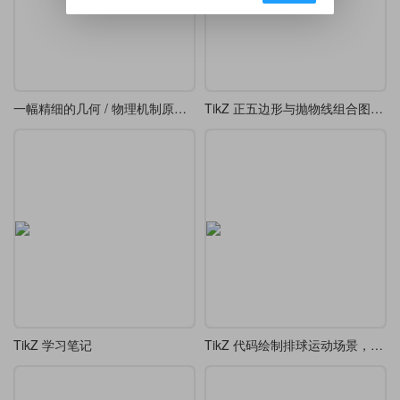
一幅精细的几何 / 物理机制原理图-转动连杆、轨道及阴影剖面线三维几何投影图
TikZ 正五边形与抛物线组合图形（类似 “花瓣” 或 “星形” 图案）
TikZ 学习笔记
TikZ 代码绘制排球运动场景，包含两名运动员和排球轨迹