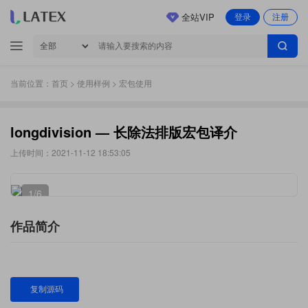
全站VIP
登录
注册
当前位置：
首页
>
使用样例
> 宏包使用
longdivision — 长除法排版宏包译介
上传时间：2021-11-12 18:53:05
1
/6
作品简介
复制源码