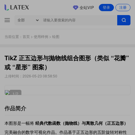
全站VIP
登录
注册
当前位置：
首页
>
使用样例
> 绘图
TikZ 正五边形与抛物线组合图形（类似 “花瓣”
或 “星形” 图案）
上传时间：2026-05-23 08:58:50
1
/2
作品简介
本图形是一幅将
经典代数函数（抛物线）与离散几何（正五边形）
完美融合的数学可视化作品。作品基于正五边形的五阶旋转对称性