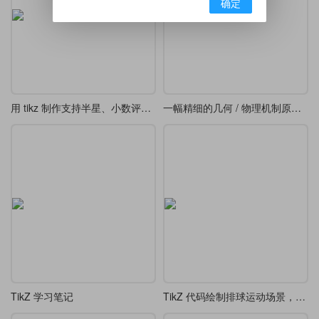
确定
用 tikz 制作支持半星、小数评分显示的星级评分
一幅精细的几何 / 物理机制原理图-转动连杆、轨道及阴影剖面线三维几何投影图
TikZ 学习笔记
TikZ 代码绘制排球运动场景，包含两名运动员和排球轨迹