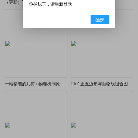
（更新）TikZ-Editor 中文版
TikZ-Editor 中文版
你掉线了，请重新登录
确定
一幅精细的几何 / 物理机制原理图-转动连杆、轨道及阴影剖面线三维几何投影图
TikZ 正五边形与抛物线组合图形（类似 “花瓣” 或 “星形” 图案）