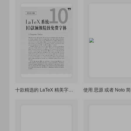
十款精选的 LaTeX 精美字体-全免费，不用 cmr 就盲选这些字体吧