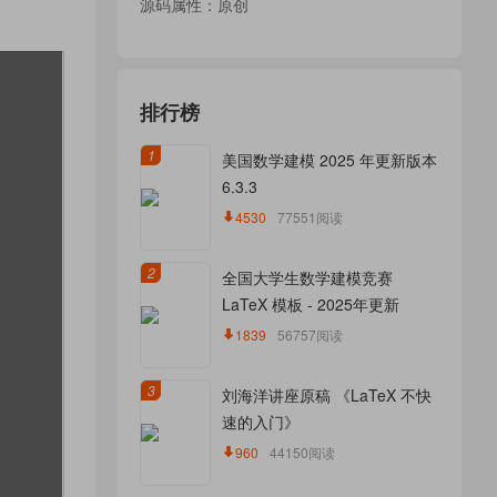
源码属性：原创
排行榜
1
美国数学建模 2025 年更新版本
6.3.3
4530
77551阅读
2
全国大学生数学建模竞赛
LaTeX 模板 - 2025年更新
1839
56757阅读
3
刘海洋讲座原稿 《LaTeX 不快
速的入门》
960
44150阅读