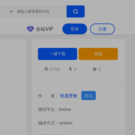
全站VIP
登录
注册
一键下载
收藏
5709
9
2
作 者：
吐尼牙孜
关注
测试平台：texlive
编译方式：xelatex