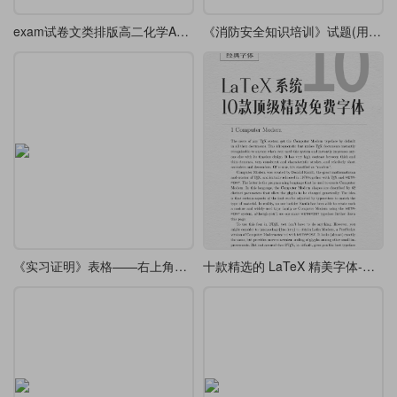
exam试卷文类排版高二化学A4试卷(节选，带装订线)
《消防安全知识培训》试题(用exam试卷文档类排版)
《实习证明》表格——右上角带有连续数字编号
十款精选的 LaTeX 精美字体-全免费，不用 cmr 就盲选这些字体吧