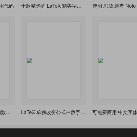
用代码
十款精选的 LaTeX 精美字体-全免费，不用 cmr 就盲选这些字体吧
TeX 和 LaTeX 中免费的数学字体预览
LaTeX 单独改变公式中数字的字体
可免费商用 中文字