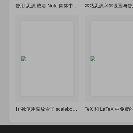
使用 思源 或者 Noto 简体中文字体 作为默认中文字体
本站思源字体设置与使
样例:使用缩放盒子 scalebox 和段落盒子 parbox 合成生僻字、彩色字体、排版印章