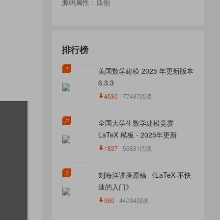
源码属性：原创
排行榜
1
美国数学建模 2025 年更新版本
6.3.3
4530
77487阅读
2
全国大学生数学建模竞赛
LaTeX 模板 - 2025年更新
1837
56631阅读
3
刘海洋讲座原稿 《LaTeX 不快
速的入门》
960
44094阅读