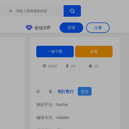
全站VIP
登录
注册
一键下载
收藏
4995
24
13
作 者：
明灯夜行
关注
测试平台：texlive
编译方式：xelatex