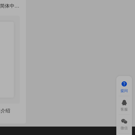
使用 思源 或者 Noto 简体中文字体 作为默认中文字体
提问
客服
体介绍
微信