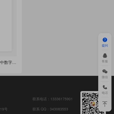
提问
客服
LaTeX 单独改变公式中数字的字体
微信
电话
联系电话：
13336175901
19号
联系 QQ：
343083553