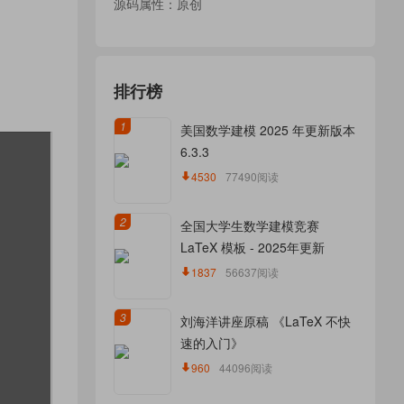
源码属性：原创
排行榜
1
美国数学建模 2025 年更新版本
6.3.3
4530
77490阅读
2
全国大学生数学建模竞赛
LaTeX 模板 - 2025年更新
1837
56637阅读
3
刘海洋讲座原稿 《LaTeX 不快
速的入门》
960
44096阅读