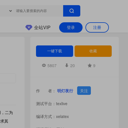
全站VIP
登录
注册
一键下载
收藏
5807
20
9
作 者：
明灯夜行
关注
测试平台：texlive
用，二为
编译方式：xelatex
以求其