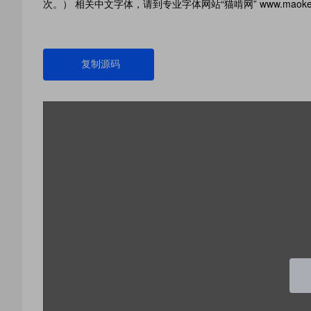
次。） 相关中文字体，请到专业字体网站“猫啃网” www.maoke
复制源码