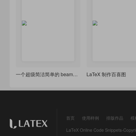
一个超级简洁简单的 beamer 主题样式
LaTeX 制作百喜图
首页
使用样例
排版作品
模
LaTeX Online Code Snippets-Co