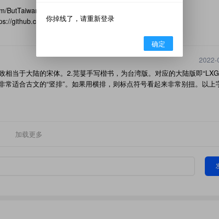
/ButTaiwan/genyo-font；2.芫荽手写楷书
你掉线了，请重新登录
//github.com/ichitenfont/I.Ming
确定
2022-
致相当于大陆的宋体。2.芫荽手写楷书，为台湾版。对应的大陆版即“LXG
湾繁体，非常适合古文的“竖排”。如果用横排，则标点符号看起来非常别扭。以上
加载更多