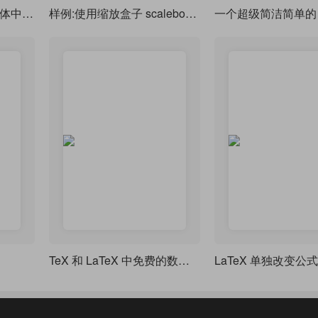
使用 思源 或者 Noto 简体中文字体 作为默认中文字体
样例:使用缩放盒子 scalebox 和段落盒子 parbox 合成生僻字、彩色字体、排版印章
TeX 和 LaTeX 中免费的数学字体预览