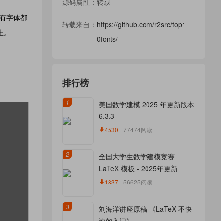
源码属性：转载
所有字体都
转载来自：
https://github.com/r2src/top1
 上。
0fonts/
排行榜
1
美国数学建模 2025 年更新版本
6.3.3
4530
77474阅读
2
全国大学生数学建模竞赛
LaTeX 模板 - 2025年更新
1837
56625阅读
3
刘海洋讲座原稿 《LaTeX 不快
速的入门》