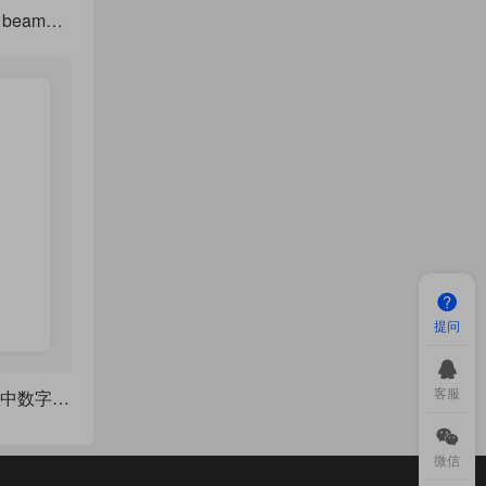
一个超级简洁简单的 beamer 主题样式
提问
客服
LaTeX 单独改变公式中数字的字体
微信