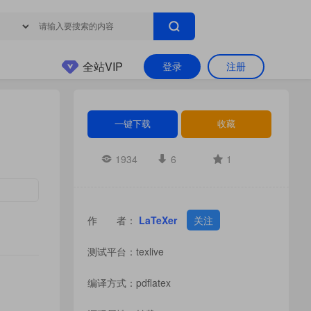
全站VIP
登录
注册
一键下载
收藏
1934
6
1
作 者：
LaTeXer
关注
测试平台：texlive
编译方式：pdflatex