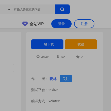
全站VIP
登录
注册
一键下载
收藏
4942
62
2
作 者：
晓林
关注
测试平台：texlive
编译方式：xelatex