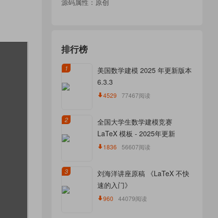
源码属性：原创
排行榜
1
美国数学建模 2025 年更新版本
6.3.3
4529
77467阅读
2
全国大学生数学建模竞赛
LaTeX 模板 - 2025年更新
1836
56607阅读
3
刘海洋讲座原稿 《LaTeX 不快
速的入门》
960
44079阅读