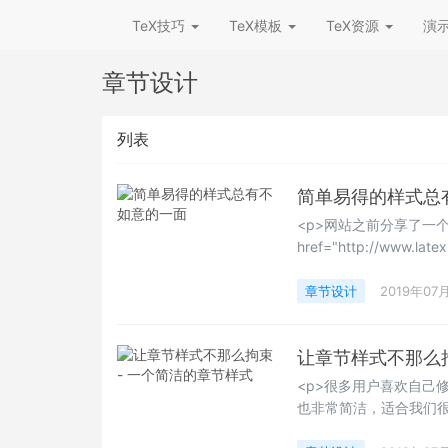
TeX技巧
TeX模板
TeX资源
演
章节设计
列表
简单易得的样式总
<p>网站之前分享了一个
href="http://www.latex
target="_blank
章节样式显示是非常好的
章节设计
2019年07
此才有其想进行修正的念
让章节样式不那么拘
<p>很多用户喜欢自己
也非常简洁，适合我们很
LaTeXing！~</p>