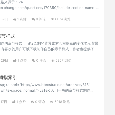
思路来源于：<a
ckexchange.com/questions/170350/include-section-name-
mdframed-theorem-header" target="_blank"
"white-space:
月09日
1 点赞
0
评论
6074 浏览
stackexchange.com/questions/170350/include-
的章节样式
z制作的章节样式，TiKZ绘制的背景素材会根据章的变化显示背景
，有喜欢的用户可以下载制作自己的章节样式，作者也提供了不
的用户可以下载下来观瞻。Happy TeXing!
月29日
1 点赞
0
评论
5357 浏览
的拇指索引
href="http://www.latexstudio.net/archives/315"
yle="white-space: normal;">LaTeX 入门一书的章节样式制作
问其页边角的拇指索引是如何实现的，虽然有一些拇指索引
关的包，比如 thumbs，不过这个拇指索引是作者用 TiKZ 画的。把
月17日
1 点赞
0
评论
6918 浏览
style 代码中页眉的定义就可以了。自己的代码方便控制