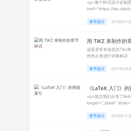
<p>整个样式设计定制
href="https://tex.sta
as-well-as-number-in-
rel="noopener" style=
章节设计
2018年01
normal;">https://tex.
用 TiKZ 来制作
这是非常有创意的Tik
的色点来进行切换标识
少类似的代码，有需要学习
章节设计
2017年04
《LaTeX 入门》
<p>前文我们分享了&nbsp;<a 
target="_blank" st
</a>，但是有用户询
（thumb index）相
章节设计
2016年12
绘图代码放进 page 