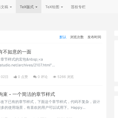
示文稿
TeX版式
TeX绘图
莲枝专栏
默认
浏览次数
发布时间
有不如意的一面
章节样式的宏包&nbsp;<a
studio.net/archives/2107.html"
">fncychap</a>，有网友使用的时候遇到了一个问题就是其带编号的
，但是不带编号的样式，显得有点奇怪，多一个 0 的显示，因
月02日
0 点赞
0
评论
5266 浏览
头。如下图是其默认的显示效果：</p>
束 - 一个简洁的章节样式
修改下已有的章节样式，下面这个章节样式，代码不复杂，设计
多的使用场景，有喜欢的用户可以试用下。Happy