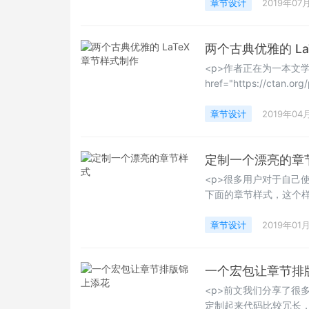
章节设计
2019年07
两个古典优雅的 La
<p>作者正在为一本文
href="https://ctan.or
href="https://ctan.or
tex.stackexch
章节设计
2019年04
作者想寻找更优雅和经典
定制一个漂亮的章
<p>很多用户对于自己
下面的章节样式，这个样式
这样的样式如何来进行
这一样式的实现，整理了两个
章节设计
2019年01
一个宏包让章节排
<p>前文我们分享了很多
定制起来代码比较冗长