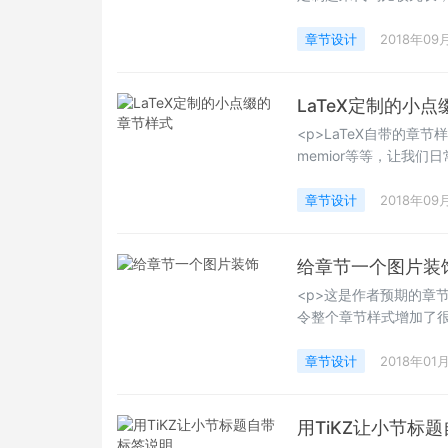
各种问题。本文给大家
样式。</p>
章节设计
2018年09
LaTeX定制的小
<p>LaTeX自带的章
memior等等，让我
了。如果我们自己希望自己
类里面的定制还有些差异，有
章节设计
2018年09
给章节一个图片装
<p>这是作者预期的章
令整个章节样式增加了
己喜欢的图片。下面我们
章节设计
2018年01
用TiKZ让小节标