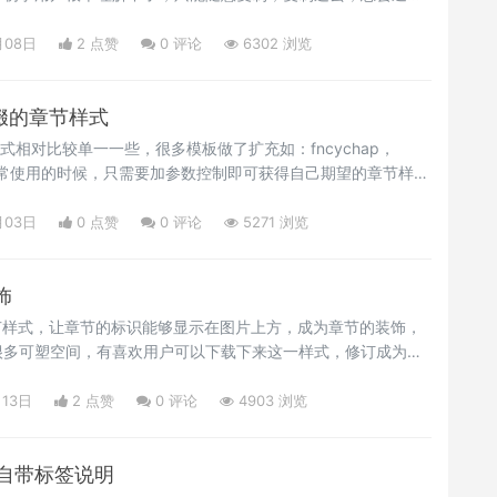
推荐一个宏包，只需简单的一个宏包，可以选择自己喜欢的章节
月08日
2 点赞
0
评论
6302 浏览
点缀的章节样式
节样式相对比较单一一些，很多模板做了扩充如：fncychap，
们日常使用的时候，只需要加参数控制即可获得自己期望的章节样式
定制一个，那么需要了解titlesec这个宏包使用，当然，ctex
需要的用户，注意学习甄别。Happy LaTeXing！</p>
月03日
0 点赞
0
评论
5271 浏览
饰
节样式，让章节的标识能够显示在图片上方，成为章节的装饰，
很多可塑空间，有喜欢用户可以下载下来这一样式，修订成为自
提供一个初步的定制样式。</p>
月13日
2 点赞
0
评论
4903 浏览
题自带标签说明