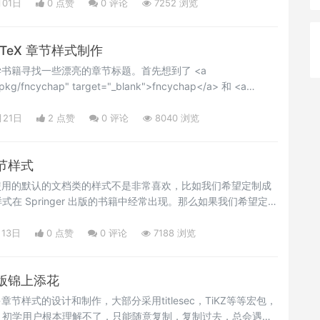
月01日
0 点赞
0
评论
7252 浏览
TeX 章节样式制作
学书籍寻找一些漂亮的章节标题。首先想到了 <a
g/pkg/fncychap" target="_blank">fncychap</a> 和 <a
g/pkg/titlesec" target="_blank">titlesec</a> 宏包，同时在
ange.com 找了的所有章节标题相关问题，但发现它们都太现代化了，而
月21日
2 点赞
0
评论
8040 浏览
的东西。如下图：</p>
节样式
使用的默认的文档类的样式不是非常喜欢，比如我们希望定制成
在 Springer 出版的书籍中经常出现。那么如果我们希望定制
定制和改造呢，比如下面的黑色块改成一个其他情况的颜色呢？
样式。分享给各位。Happy LaTeXing！~</p>
月13日
0 点赞
0
评论
7188 浏览
版锦上添花
章节样式的设计和制作，大部分采用titlesec，TiKZ等等宏包，
，初学用户根本理解不了，只能随意复制，复制过去，总会遇到