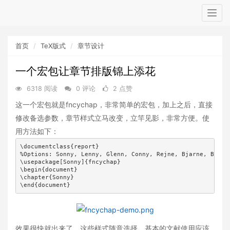
Togg
navig
首页
TeX版式
章节设计
一个宏包让章节排版锦上添花
6318 阅读
0 评论
2 点赞
这一个宏包就是fncychap，非常简单的宏包，加上之后，直接
修改备选参数，章节样式立马改变，立竿见影，非常方便。使
用方法如下：
\documentclass{report}

%Options: Sonny, Lenny, Glenn, Conny, Rejne, Bjarne, Bjorns
\usepackage[Sonny]{fncychap}

\begin{document}

\chapter{Sonny}

\end{document}
效果很快就出来了。这些样式随意选择，基本的文献使用应该