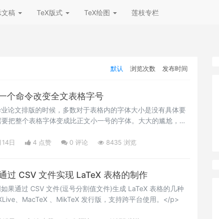
示文稿
TeX版式
TeX绘图
莲枝专栏
默认
浏览次数
发布时间
57：一个命令改变全文表格字号
毕业论文排版的时候，多数对于表格内的字体大小是没有具体要
需要把整个表格字体变成比正文小一号的字体。大大的尴尬，很
一个命令比如\zihao{-5}（假设正文是小四号）等等。更加
体再小一号或者弄错了，应该字号调整为 6号，字体调整为仿
月14日
4 点赞
0
评论
8435 浏览
：通过 CSV 文件实现 LaTeX 表格的制作
果通过 CSV 文件(逗号分割值文件)生成 LaTeX 表格的几种
ive、MacTeX 、MikTeX 发行版，支持跨平台使用。</p>