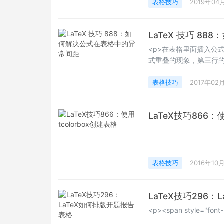
表格技巧
2019年04
LaTeX 技巧 8
<p>在表格里面插入公
式重叠的现象，第三行
很多用户会在换行的地
整数字来满足间距的需求。
表格技巧
2017年02
LaTeX技巧866：
表格技巧
2016年10
LaTeX技巧296
<p><span style="fo