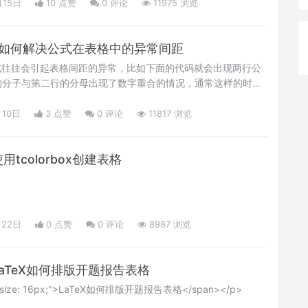
月15日
10 点赞
0
评论
11975 浏览
88：如何解决公式在表格中的异常间距
式往往会引起表格间距的异常，比如下面的代码就会出现两行公
的分子与第二行的分母出现了数字重合的情况，通常这样的时候
方加间距来解决，这种解决比较麻烦的是间距要自己尝试或者调
</p>
月10日
3 点赞
0
评论
11817 浏览
使用tcolorbox创建表格
月22日
0 点赞
0
评论
8987 浏览
：LaTeX如何排版开题报告表格
nt-size: 16px;">LaTeX如何排版开题报告表格</span></p>