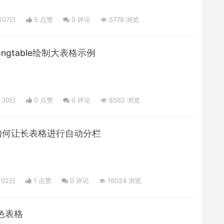
月07日
5 点赞
0
评论
5778 浏览
longtable绘制大表格示例
月30日
0 点赞
0
评论
8562 浏览
7：如何让长表格进行自动分栏
月02日
1 点赞
0
评论
16024 浏览
彩色表格