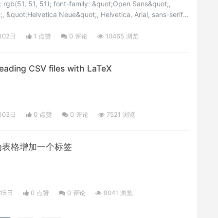
 rgb(51, 51, 51); font-family: &quot;Open Sans&quot;,
 &quot;Helvetica Neue&quot;, Helvetica, Arial, sans-serif;
phans: 4; white-space: pre-wrap;">很多时候LaTeX做出来的表格
黑色的字加白色的空白，直到有了col
月02日
1 点赞
0
评论
10465 浏览
ing CSV files with LaTeX
月03日
0 点赞
0
评论
7521 浏览
：为表格增加一个标签
月15日
0 点赞
0
评论
9041 浏览