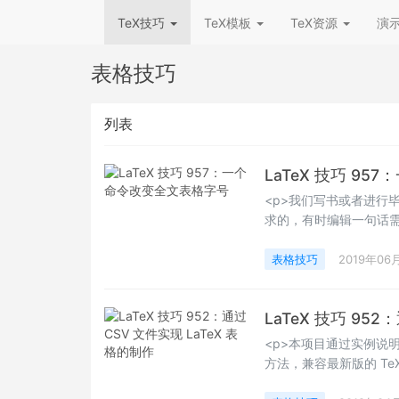
TeX技巧
TeX模板
TeX资源
演
表格技巧
列表
LaTeX 技巧 9
<p>我们写书或者进行
求的，有时编辑一句话
多用户会一个个表格找到加
悲催的是，编辑说正文字
表格技巧
2019年06
宋体。</p>
LaTeX 技巧 952
<p>本项目通过实例说明如
方法，兼容最新版的 TeXL