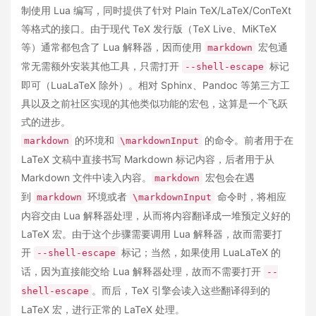
制使用 Lua 编写，同时提供了针对 Plain TeX/LaTeX/ConTeXt
等格式的接口。由于现代 TeX 发行版（TeX Live、MiKTeX
等）通常都包含了 Lua 解释器，因而使用
宏包通
markdown
常无需额外安装其他工具，只需打开
标记
--shell-escape
即可（LuaLaTeX 除外）。相对 Sphinx、Pandoc 等第三方工
具以及之前社区实现的其他类似功能的宏包，这算是一个飞跃
式的进步。
的环境和
的命令。前者用于在
markdown
\markdownInput
LaTeX 文稿中直接书写 Markdown 标记内容，后者用于从
Markdown 文件中读入内容。
宏包会在遇
markdown
到
环境或者
命令时，将相应
markdown
\markdownInput
内容交由 Lua 解释器处理，从而将内容翻译成一堆预定义好的
LaTeX 宏。由于这个步骤需要调用 Lua 解释器，故而需要打
开
标记；当然，如果使用 LuaLaTeX 的
--shell-escape
话，因为直接能交给 Lua 解释器处理，故而不需要打开
--
。而后，TeX 引擎会读入这些翻译得到的
shell-escape
LaTeX 宏，进行正常的 LaTeX 处理。