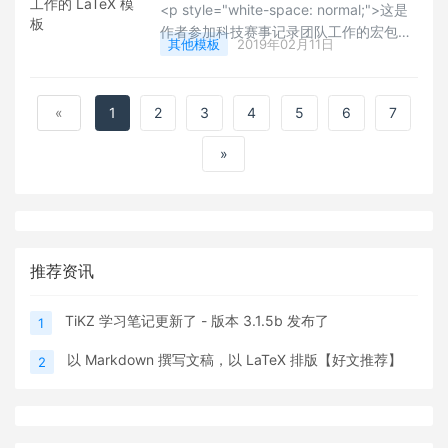
<p style="white-space: normal;">这是
作者参加科技赛事记录团队工作的宏包结
其他模板
2019年02月11日
晶，该模板可以记录：会议，任务，历次
的决策，表格，团队故事和简历等等。帮
助团队把整个的事务记录下来。分享和记
«
1
2
3
4
5
6
7
录团队的历程，也是团队精神的体现。如
果你有类似的场景需要用到这样的模板，
»
这是一个非常不错的选择。有兴趣的用户
可以下载试用下。Happy LaTeXing！~
</p>
推荐资讯
TiKZ 学习笔记更新了 - 版本 3.1.5b 发布了
1
以 Markdown 撰写文稿，以 LaTeX 排版【好文推荐】
2