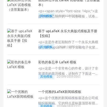
</strong>，更适合在非正式场合数学排
本）
版使用，它做数学笔记和总结最适合不过
<p><span style="font-size: 14px;">这
了，喜欢的 用户可以下载试用下，Happy
其他模板
2019年09月23日
是作者自己制作的一个试卷模板，试卷部
LaTeXing！</span></p>
分主要参考</span><a
href="https://www.ctan.org/pkg/exam"
基于 upLaTeX 永乐大典版式模板及手册
target="_blank" title="exam文档类">
【投稿】
<span style="font-size: 14px;">exam
<p>这是作者近期制作了一个永乐大典模
文档类</span></a><span style="font-
其他模板
2019年09月22日
板，基于upLaTeX，用于古籍电子化竖排
size: 14px;">，评分标准参考自<a
的模板。此模板使用 JIS B5 纸张，葉16
href="https://ctan.org/pkg/
栏，32行，行32字，每行空四字用于抬
彩色的备忘单 LaTeX 模板
阁，页448字。（每行28字x16行每页，
每葉896字）。卷标题使用抬格，章标题
<p>这是一个非常有心的作者，设计了非
下沉。</p>
常漂亮的简历模板，还制作了下面这一个
其他模板
2019年09月09日
彩色的备忘单的模板，整个备忘单可以选
择自己喜欢的样式进行排版和制作自己所
需的内容。作者也在自己的网站进行了详
一个优雅的LaTeX新闻稿模板
细的设计思路的解释和说明：参看<a
<p>这个优雅的新闻稿模板最适合公司或
href="https://latex-
组织新闻稿。它的特点是标题顶部有很大
ninja.com/2019/07/15/cheat-sheets-
其他模板
2019年08月22日