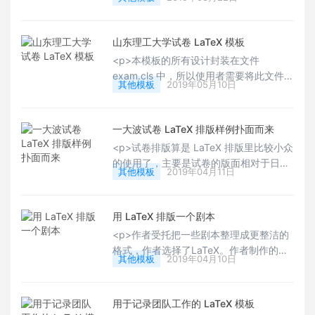
的空间，适合展示公司的标志和相关信
and-study-summaries/"
息。布局和高度是可以修改的，可以设置
target="_blank">这里</a>，Happy
单列或多列文本布局！</p><p>该模板第
LaTeXing！~<br/></p>
山东理工大学试卷 LaTeX 模板
一页有目录，并链接到新闻稿中的每个条
<p>本模板的所有设计封装在文件
目。第一页之后的每个条目同样链接回目
exam.cls 中，所以使用者需要将此文件和
录。模板提供了表格、文本图和项目符号/
其他模板
2019年05月10日
你的 .tex 放在同一目录下。经过封装后，
编号列表的示例，这样您就可以直接编写
本模板非常简洁，只有 11 个命令用于生
新闻稿了，有需要的用户可以下载试用
成试卷。整个试卷的版式也是非常贴合学
下。<br/></p>
一大波试卷 LaTeX 排版样例扑面而来
校的试卷样式，有需要的用户，可以下载
<p>试卷排版算是 LaTeX 排版里比较小众
试用下。Happy&nbsp; LaTeXing！~
的使用了，主要是试卷的版面相对于日常
</p>
其他模板
2019年04月11日
排版版面有些特殊的结构，比如密封线，
评分，选择题，简答题空白，图文环绕等
结构特点，在我们实际的操作中，入门用
用 LaTeX 排版一个剧本
户不太好驾驭，下面这些排版的样例，会
<p>作者受托把一些剧本整理成更整洁的
让大家眼前一亮了。有需要的用户可以下
格式，作者选择了LaTeX。作者制作的模
载试用下。Happy LaTeXing！~</p>
其他模板
2019年04月10日
板可能对其他人有用，于是作者将模板与
输出的pdf一起发布出来。给有需要的人
去使用。Happy LaTeXing！~</p>
用于记录团队工作的 LaTeX 模板