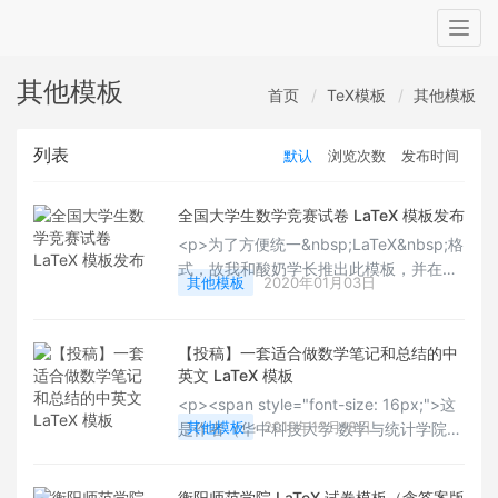
Togg
navig
其他模板
首页
TeX模板
其他模板
列表
默认
浏览次数
发布时间
全国大学生数学竞赛试卷 LaTeX 模板发布
<p>为了方便统一&nbsp;LaTeX&nbsp;格
式，故我和酸奶学长推出此模板，并在以
其他模板
2020年01月03日
后由我们共同维护该模板的后续使用，下
载地址见阅读原文。为了能够简单入门该
文档，请阅读该说明文档。方便模板的更
【投稿】一套适合做数学笔记和总结的中
新与维护，个人的配置放到
英文 LaTeX 模板
&nbsp;settings.tex 文件中，这样更新模
<p><span style="font-size: 16px;">这
板是只需替换旧的 cmcthesis.cls&nbsp;
其他模板
2019年12月18日
是作者（华中科技大学 数学与统计学院
文件即可。自己的&nbsp;settings.tex 文
张振）自制的一套<strong>中英文
件保留。</p>
&nbsp;LaTeX&nbsp;文档模板
衡阳师范学院 LaTeX 试卷模板（含答案版