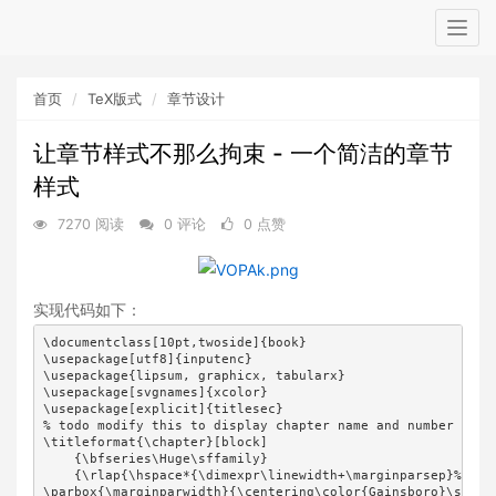
Togg
navig
首页
TeX版式
章节设计
让章节样式不那么拘束 - 一个简洁的章节
样式
7270 阅读
0 评论
0 点赞
实现代码如下：
\documentclass[10pt,twoside]{book}

\usepackage[utf8]{inputenc}

\usepackage{lipsum, graphicx, tabularx}

\usepackage[svgnames]{xcolor}

\usepackage[explicit]{titlesec}

% todo modify this to display chapter name and number as sh
\titleformat{\chapter}[block]

    {\bfseries\Huge\sffamily}

    {\rlap{\hspace*{\dimexpr\linewidth+\marginparsep}%

\parbox{\marginparwidth}{\centering\color{Gainsboro}\scale