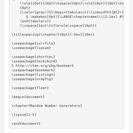
    \rule{10pt}{10pt}\hspace{10pt}\rule{10pt}{10pt}\hspace{
    {0pt}

    {\color{gray!75}\begin{tabularx}{\linewidth}{@{}>{\rag
       & \makebox[0pt]{\LARGE\chaptername}\\[2.5ex] #1

    \end{tabularx}}

    [\vspace{1ex}\titlerule\vspace{16pt}]

\titlespacing{\chapter}{0pt}{-5ex}{10ex}

\usepackage{currfile}

\usepackage{lipsum}

\usepackage{shorttoc}

\usepackage{tocbibind}

% http://ctan.org/pkg/bookmark

\usepackage{bookmark}

\usepackage{listings}

\usepackage{wrapfig}

\usepackage{float}

\begin{document}

\chapter{Random Number Generators}

\lipsum[1-5]

\end{document}