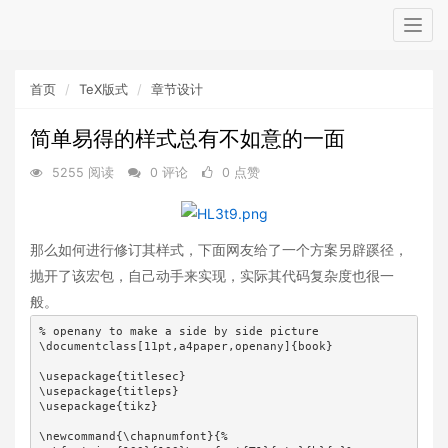
Togg
navig
首页
TeX版式
章节设计
简单易得的样式总有不如意的一面
5255 阅读
0 评论
0 点赞
那么如何进行修订其样式，下面网友给了一个方案另辟蹊径，
抛开了该宏包，自己动手来实现，实际其代码复杂度也很一
般。
% openany to make a side by side picture

\documentclass[11pt,a4paper,openany]{book}

\usepackage{titlesec}

\usepackage{titleps}

\usepackage{tikz}

\newcommand{\chapnumfont}{%
