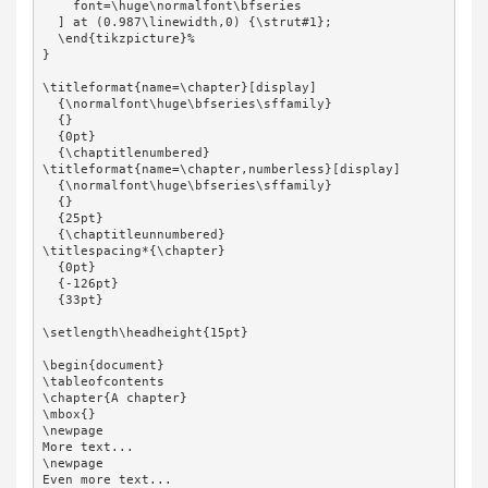
    font=\huge\normalfont\bfseries

  ] at (0.987\linewidth,0) {\strut#1};

  \end{tikzpicture}%

}

\titleformat{name=\chapter}[display]

  {\normalfont\huge\bfseries\sffamily}

  {}

  {0pt}

  {\chaptitlenumbered}

\titleformat{name=\chapter,numberless}[display]

  {\normalfont\huge\bfseries\sffamily}

  {}

  {25pt}

  {\chaptitleunnumbered}

\titlespacing*{\chapter}

  {0pt}

  {-126pt}

  {33pt}

\setlength\headheight{15pt}

\begin{document}

\tableofcontents

\chapter{A chapter}

\mbox{}

\newpage

More text...

\newpage

Even more text...
