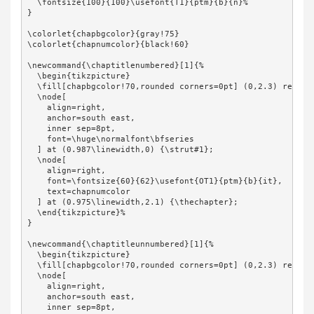
  \fontsize{100}{100}\usefont{T1}{ptm}{b}{n}%

}

\colorlet{chapbgcolor}{gray!75}

\colorlet{chapnumcolor}{black!60}

\newcommand{\chaptitlenumbered}[1]{%

  \begin{tikzpicture}

  \fill[chapbgcolor!70,rounded corners=0pt] (0,2.3) rectang
  \node[

    align=right,

    anchor=south east,

    inner sep=8pt,

    font=\huge\normalfont\bfseries

  ] at (0.987\linewidth,0) {\strut#1};

  \node[

    align=right,

    font=\fontsize{60}{62}\usefont{OT1}{ptm}{b}{it},

    text=chapnumcolor

  ] at (0.975\linewidth,2.1) {\thechapter};

  \end{tikzpicture}%

}

\newcommand{\chaptitleunnumbered}[1]{%

  \begin{tikzpicture}

  \fill[chapbgcolor!70,rounded corners=0pt] (0,2.3) rectang
  \node[

    align=right,

    anchor=south east,

    inner sep=8pt,
