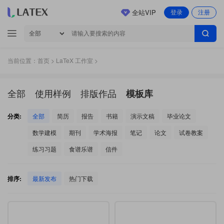
全站VIP
登录
注册
当前位置：
首页
>
LaTeX 工作室
>
全部
使用样例
排版作品
模板库
分类:
全部
简历
报告
书籍
演示文稿
毕业论文
数学建模
期刊
学术海报
笔记
论文
试卷教案
练习习题
食谱乐谱
信件
排序:
最新发布
热门下载