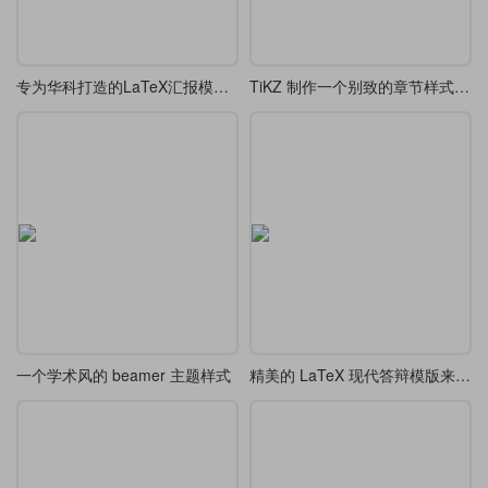
专为华科打造的LaTeX汇报模板，开题/答辩通用
TiKZ 制作一个别致的章节样式 chap 7
一个学术风的 beamer 主题样式
精美的 LaTeX 现代答辩模版来了-cookie-beamer