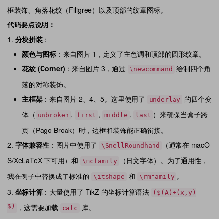
框装饰、角落花纹（Filigree）以及顶部的纹章图标。
代码要点说明：
分块拼装
：
颜色与图标
：来自图片 1，定义了主色调和顶部的圆形纹章。
花纹 (Corner)
：来自图片 3，通过
绘制四个角
\newcommand
落的对称装饰。
主框架
：来自图片 2、4、5。这里使用了
的四个变
underlay
体（
,
,
,
）来确保当盒子跨
unbroken
first
middle
last
页（Page Break）时，边框和装饰能正确衔接。
字体兼容性
：图片中使用了
（通常在 macO
\SnellRoundhand
S/XeLaTeX 下可用）和
（日文字体）。为了通用性，
\mcfamily
我在例子中替换成了标准的
和
。
\itshape
\rmfamily
坐标计算
：大量使用了 TikZ 的坐标计算语法
($(A)+(x,y)
$)
，这需要加载
库。
calc