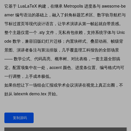
它基于 LuaLaTeX 构建，在继承 Metropolis 进度条与 awesome-be
amer 编号语法的基础上，融入了斜角标题艺术区、数字轨导航栏与
节标过渡页等现代设计语言，让学术演讲从第一帧起就自带质感。
整个主题仅需一个 .sty 文件，无私有包依赖，支持系统字体与 Unic
ode 数学，兼容旧版幻灯片迁移；内置块样式、叠层动画、帧级背
景图、演讲者备注与算法排版，几乎覆盖理工科报告的全部场景
—— 数学公式、代码高亮、概率树、对比表格，一套主题全部搞
定。配置项集中在一处，accent 颜色、进度条位置、编号格式均可
一行调整，上手成本极低。
如果你想让下一场组会汇报或学术会议演讲在视觉上真正出圈，不
妨从 latexmk demo.tex 开始。
复制源码