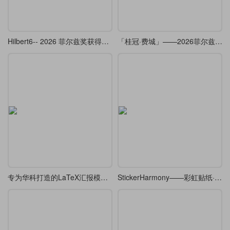
Hilbert6-- 2026 菲尔兹奖获得者邓煜学术报告的 beamer （复刻 ）
「桂冠·费城」——2026菲尔兹奖Beamer主题
专为华科打造的LaTeX汇报模板，开题/答辩通用
StickerHarmony——彩虹贴纸·Beamer