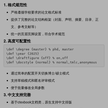
1.
格式规范性
严格遵循学校要求的论文格式标准
提供了完整的论文结构框架（封面、声明、摘要、目录、正
文、参考文献等）
统一的页眉页脚设置，符合学术规范
2.
高度可配置性
\def \degree {master} % phd, master

\def \year {2025}

\def \draftfigure {off} % on,off

\def \docstyle {normal} % normal,tmlc,anonymous
通过简单的配置开关切换博士/硕士模式
支持草稿模式和匿名评审模式
便于批量修改全局参数
3.
中文支持完善
基于ctexbook文档类，原生支持中文排版