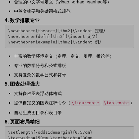
合理的中文字号定义（\yihao, \erhao, \sanhao等）
中英文摘要和关键词格式规范
4.
数学排版专业
\newtheorem{theorem}[thm2]{\indent 定理}

\newtheorem{defn}[thm2]{\indent 定义}

\newtheorem{example}[thm2]{\indent 例}
丰富的数学环境定义（定理、定义、引理、推论等）
专业的数学符号和公式排版
支持复杂的数学公式和符号
5.
图表处理强大
支持多种图表浮动体格式
提供自定义的图表注释命令（
,
）
\figurenote
\tablenote
自动生成图目录和表目录
6.
页面布局精细
\setlength{\oddsidemargin}{0.57cm}

\textwidth=150mm \textheight=230mm