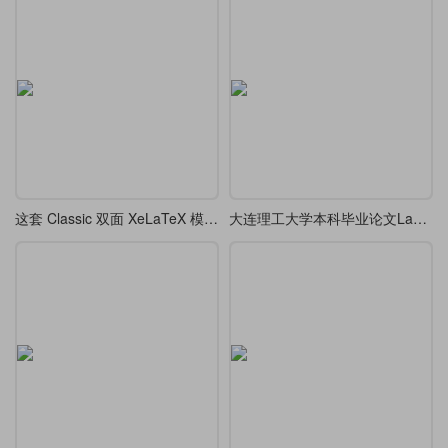
这套 Classic 双面 XeLaTeX 模板，排版出的论文像艺术品一样优雅
大连理工大学本科毕业论文LaTeX模板