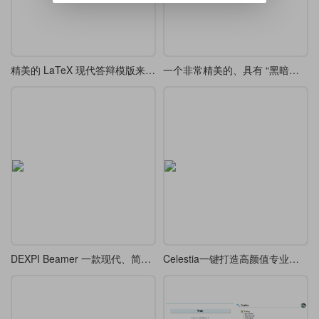
精美的 LaTeX 现代答辩模版来了-cookie-beamer
一个非常精美的、具有 “黑暗幻想” 风格 tcolorbox 定义
DEXPI Beamer 一款现代、简洁、专业的演示模板
Celestia一键打造高颜值专业演示文稿，22种配色+全自定义太香了