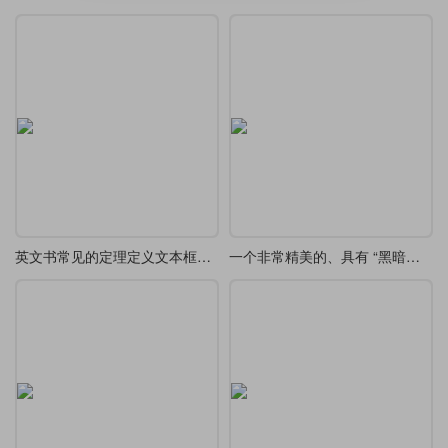
英文书常见的定理定义文本框设计欣赏
一个非常精美的、具有 “黑暗幻想” 风格 tcolorbox 定义