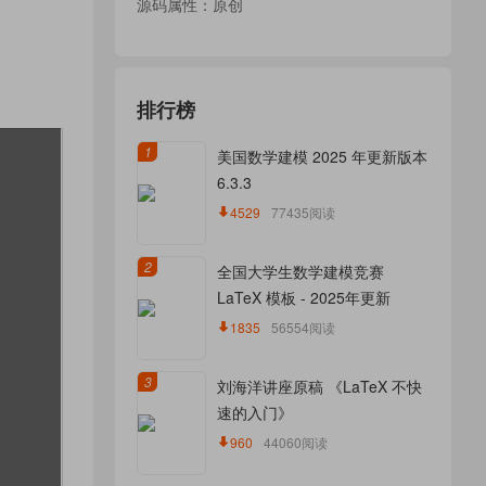
源码属性：原创
排行榜
1
美国数学建模 2025 年更新版本
6.3.3
4529
77435阅读
2
全国大学生数学建模竞赛
LaTeX 模板 - 2025年更新
1835
56554阅读
3
刘海洋讲座原稿 《LaTeX 不快
速的入门》
960
44060阅读