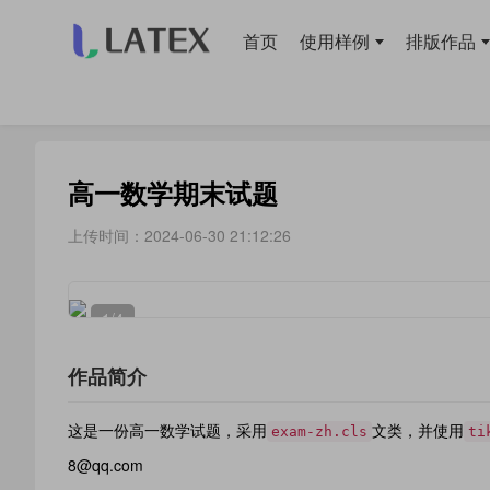
首页
使用样例
排版作品
当前位置：
首页
>
排版作品
> 试卷教案
高一数学期末试题
上传时间：2024-06-30 21:12:26
1
/4
作品简介
这是一份高一数学试题，采用
文类，并使用
exam-zh.cls
ti
8@qq.com