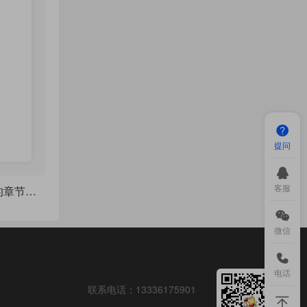
提问
客服
TiKZ 制作一个别致的章节样式
微信
电话
联系电话：
13336175901