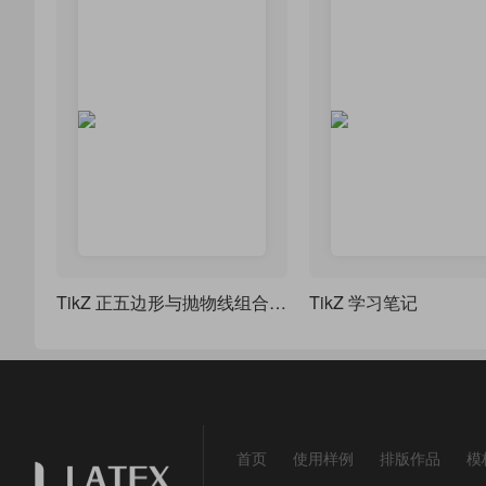
TikZ 正五边形与抛物线组合图形（类似 “花瓣” 或 “星形” 图案）
TikZ 学习笔记
首页
使用样例
排版作品
模