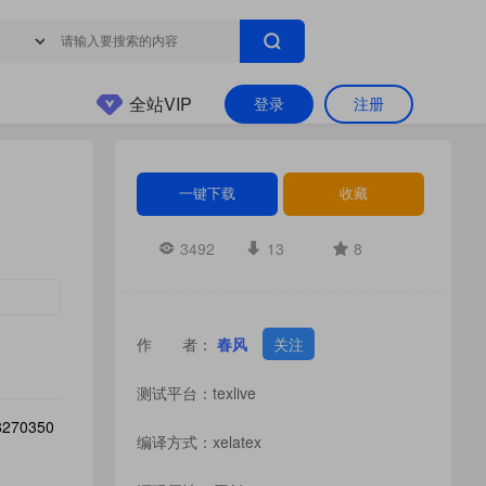
全站VIP
登录
注册
一键下载
收藏
3492
13
8
作 者：
春风
关注
测试平台：texlive
70350
编译方式：xelatex