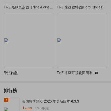
TikZ 绘制九点圆（Nine-Point Circle），又称欧拉圆、费尔巴哈圆
TikZ 来画福特圆(Ford Circles)
乘法转盘
TikZ 来画可视化圆周率 (π)
排行榜
1
美国数学建模 2025 年更新版本 6.3.3
4529
77468阅读