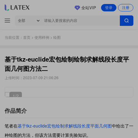
全站VIP
登录
注册
当前位置：
首页
>
使用样例
> 绘图
基于tkz-euclide宏包绘制绘制求解线段长度平
面几何图方法二
上传时间：2023-07-09 21:06:26
1
/2
作品简介
笔者在
基于tkz-euclide宏包绘制求解线段长度平面几何图
中给出了一
种绘图的方法，但该方法需要计算先验知识。