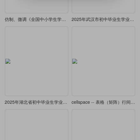
仿制、微调《全国中小学生学籍基础信息登记表》
2025年武汉市初中毕业生学业考试数学试卷
2025年湖北省初中毕业生学业水平考试数学试卷A3幅面两栏试卷
cellspace -- 表格（矩阵）行间距增大宏包译介