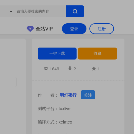
全站VIP
登录
注册
一键下载
收藏
1649
2
1
作 者：
明灯夜行
关注
测试平台：texlive
编译方式：xelatex