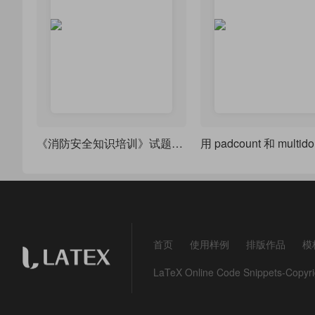
《消防安全知识培训》试题(用exam试卷文档类排版)
首页
使用样例
排版作品
模
LaTeX Online Code Snippets-Co