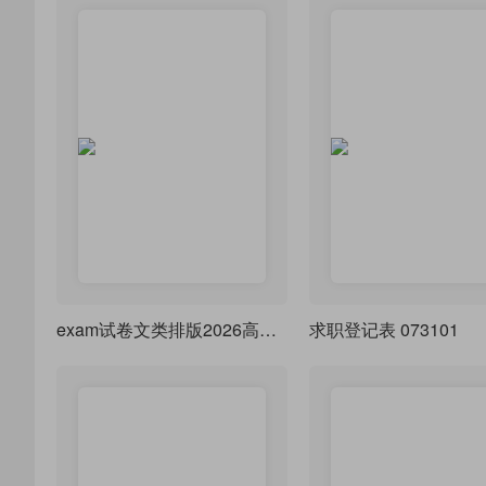
exam试卷文类排版2026高考数学试卷(卷1)A4-A3
求职登记表 073101