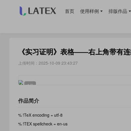
首页
使用样例
排版作品
当前位置：
首页
>
排版作品
> 经验分享
《实习证明》表格——右上角带有连
上传时间：2025-10-09 23:43:27
1
/2
作品简介
% !TeX encoding = utf-8
% !TEX spellcheck = en-us