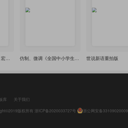
用 padcount 和 multido 宏包批量生成票据的数字 No. 编号
仿制、微调《全国中小学生学籍基础信息登记表》
世说新语重拍版
板库
关于我们
pyright©2019版权所有
浙ICP备2020033727号
浙公网安备33109020009