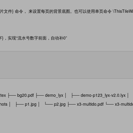
高度}{图片文件} 命令， 来设置每页的背景底图。也可以使用单页命令 \ThisTileWal
num{数字}，实现“流水号数字前面，自动补0”
0.tex ├── bg20.pdf ├── demo_lyx │ ├── demo-p123_lyx-v2.0.lyx │
ts │ ├── p1.jpg │ └── p2.jpg ├── x3-multido.pdf └── x3-multido