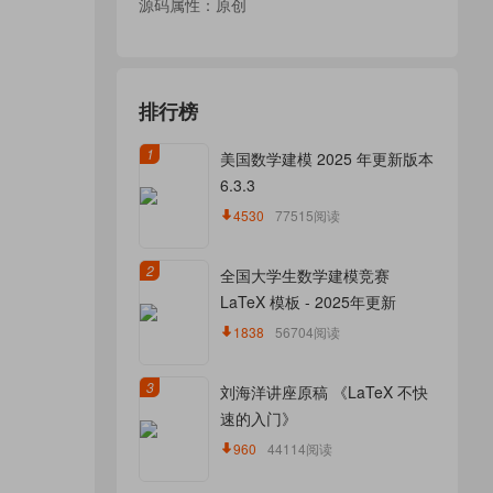
源码属性：原创
排行榜
1
美国数学建模 2025 年更新版本
6.3.3
4530
77515阅读
2
全国大学生数学建模竞赛
LaTeX 模板 - 2025年更新
1838
56704阅读
3
刘海洋讲座原稿 《LaTeX 不快
速的入门》
960
44114阅读