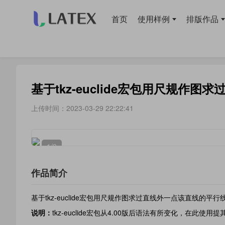
首页
使用样例
排版作品
当前位置：
首页
>
使用样例
> 绘图
基于tkz-euclide宏包用尺规作
上传时间：2023-03-29 22:22:41
1
/9
作品简介
基于tkz-euclide宏包用尺规作图求过直线外一点该直线的平
说明：
tkz-euclide宏包从4.00版后语法有所变化，在此