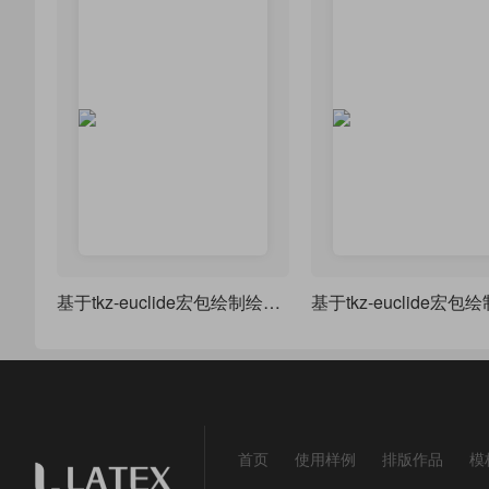
基于tkz-euclide宏包绘制绘制求解线段长度平面几何图方法二
首页
使用样例
排版作品
模