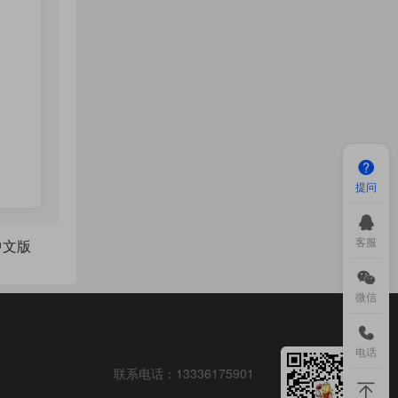
提问
客服
2c中文版
微信
电话
联系电话：
13336175901