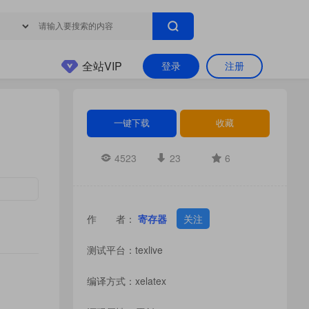
全站VIP
登录
注册
一键下载
收藏
4523
23
6
作 者：
寄存器
关注
测试平台：texlive
编译方式：xelatex