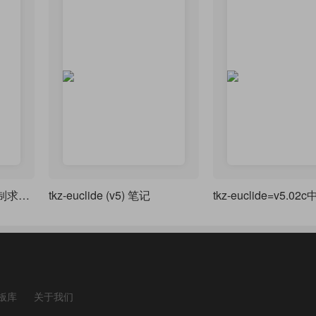
基于tkz-euclide宏包绘制求解线段长度平面几何图
tkz-euclide (v5) 笔记
tkz-euclide=v5.0
板库
关于我们