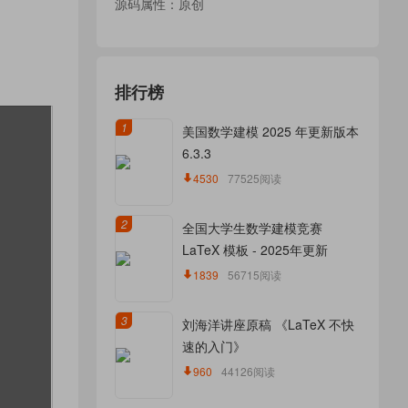
源码属性：原创
排行榜
1
美国数学建模 2025 年更新版本
6.3.3
4530
77525阅读
2
全国大学生数学建模竞赛
LaTeX 模板 - 2025年更新
1839
56715阅读
3
刘海洋讲座原稿 《LaTeX 不快
速的入门》
960
44126阅读