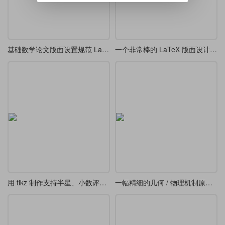
基础数学论文版面设置规范 LaTeX 模板
一个非常棒的 LaTeX 版面设计-精美边框和双栏布局
用 tikz 制作支持半星、小数评分显示的星级评分
一幅精细的几何 / 物理机制原理图-转动连杆、轨道及阴影剖面线三维几何投影图